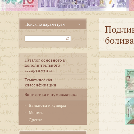
Подлин
болива
Каталог основного и
дополнительного
ассортимента
Тематическая
классификация
Бонистика и нумизматика
Банкноты и купюры
Монеты
Другое