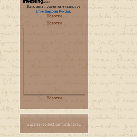
Валютные процентные ставки от
Investing.com Россия
.
Новости
Новости
Новости
"BiZarre-collection" with love...