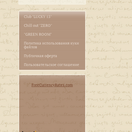
Club "LUCKY 13"
Сhill out "ZERO"
"GREEN ROOM"
Политика использования куки
файлов
Публичная оферта
Пользовательское соглашение
FreeCurrencyRates.com