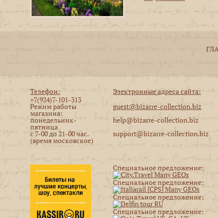
ГЛ
Телефон:
Электронные адреса сайта:
+7(924)7-101-313
Режим работы
guest@bizarre-collection.biz
магазина:
понедельник-
help@bizarre-collection.biz
пятница
с 7-00 до 21-00 час.
support@bizarre-collection.biz
(время московское)
Специальное предложение:
Специальное предложение:
Специальное предложение:
Специальное предложение: