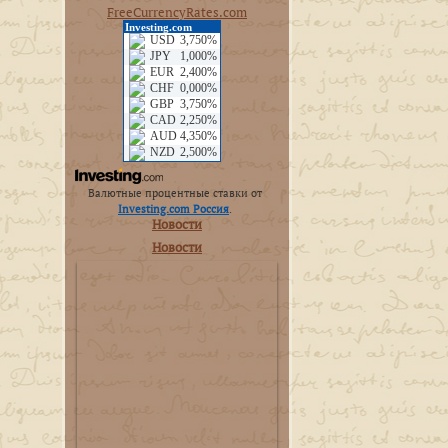
FreeCurrencyRates.com
Валютные процентные ставки от
Investing.com Россия
.
Новости
Новости