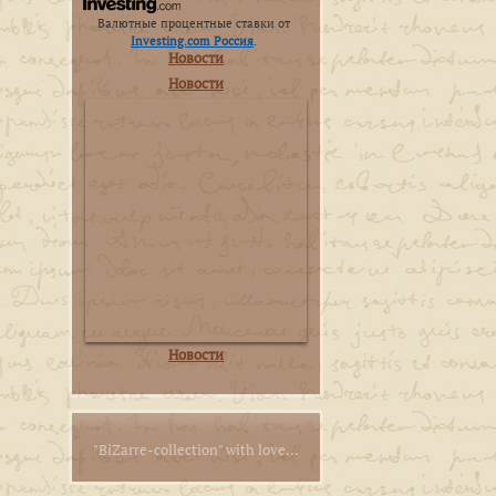
Валютные процентные ставки от
Investing.com Россия
.
Новости
Новости
Новости
"BiZarre-collection" with love...