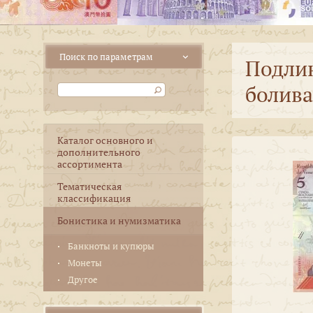
Подлин
болива
Каталог основного и
дополнительного
ассортимента
Тематическая
классификация
Бонистика и нумизматика
Банкноты и купюры
Монеты
Другое