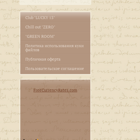
Club "LUCKY 13"
Сhill out "ZERO"
"GREEN ROOM"
Политика использования куки
файлов
Публичная оферта
Пользовательское соглашение
FreeCurrencyRates.com